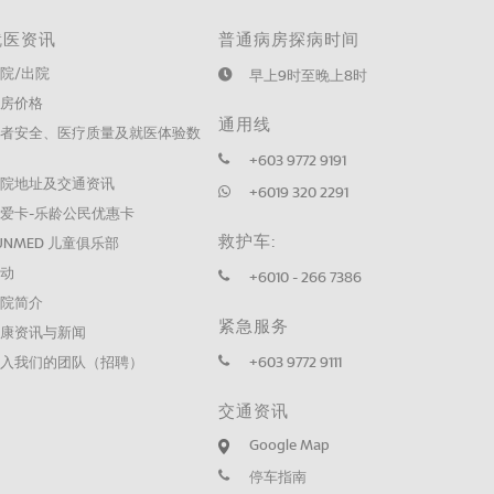
就医资讯
普通病房探病时间
院/出院
早上9时至晚上8时
病房价格
通用线
患者安全、医疗质量及就医体验数
据
+603 9772 9191
医院地址及交通资讯
+6019 320 2291
爱卡-乐龄公民优惠卡
救护车:
UNMED 儿童俱乐部
活动
+6010 - 266 7386
医院简介
紧急服务
健康资讯与新闻
加入我们的团队（招聘）
+603 9772 9111
交通资讯
Google Map
停车指南