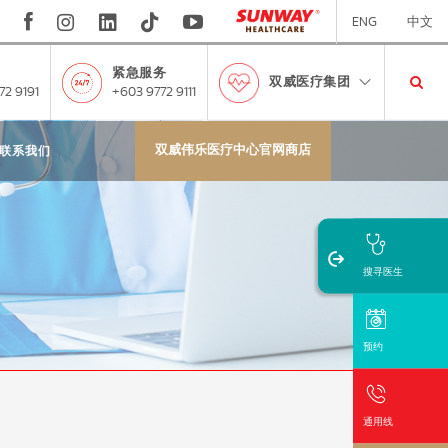
ENG
中文
紧急服务
双威医疗集团
72 9191
+603 9772 9111
双威伟乐医疗中心官网商店
联系我们
搜寻医生
预约
通用线