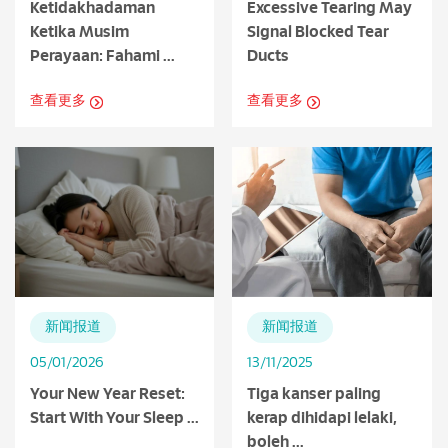
Ketidakhadaman
Excessive Tearing May
Ketika Musim
Signal Blocked Tear
Perayaan: Fahami ...
Ducts
查看更多
查看更多
新闻报道
新闻报道
05/01/2026
13/11/2025
Your New Year Reset:
Tiga kanser paling
Start With Your Sleep ...
kerap dihidapi lelaki,
boleh ...