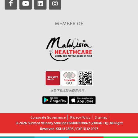
MEMBER OF
立即下载本院的应用程序！
Corporate Governance
Privacy Policy
Sitemap
© 2026 Sunmed Velocity Sdn Bhd (199001018477 (210146-H)). All Right
Reserved. KKLIU 2895 / EXP 31.12.2027