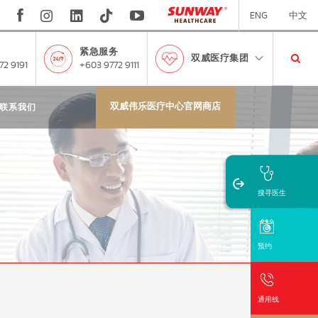
ENG
中文
紧急服务
双威医疗集团
72 9191
+603 9772 9111
双威伟乐医疗中心官网商店
联系我们
搜寻医生
预约
通用线