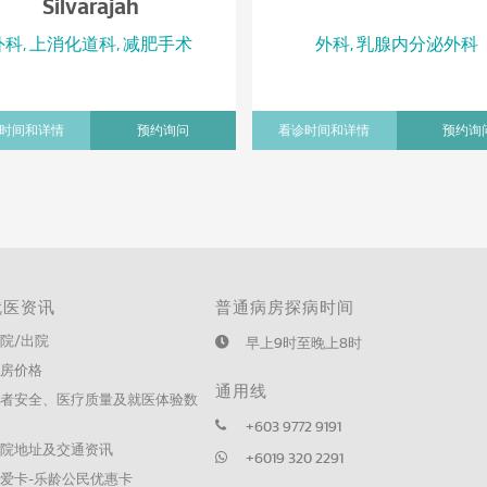
Silvarajah
外科, 上消化道科, 减肥手术
外科, 乳腺内分泌外科
时间和详情
预约询问
看诊时间和详情
预约询
就医资讯
普通病房探病时间
院/出院
早上9时至晚上8时
病房价格
通用线
患者安全、医疗质量及就医体验数
据
+603 9772 9191
医院地址及交通资讯
+6019 320 2291
爱卡-乐龄公民优惠卡