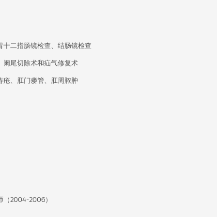
胃十二指肠镜检查、结肠镜检查
、阑尾切除术和疝气修复术
痔疮、肛门瘘管、肛周脓肿
2004-2006）