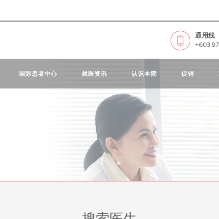
通用线
+603 97
国际患者中心
就医资讯
认识本院
促销