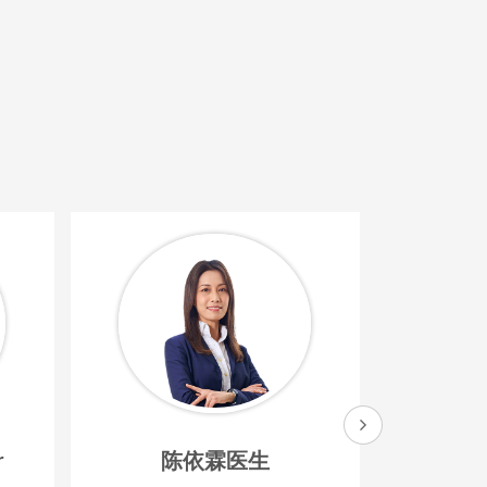
r
陈依霖医生
Dr. Usso