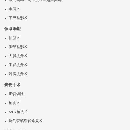
激光美容、高强度聚焦超声美容
丰唇术
下巴整形术
体系雕塑
抽脂术
腹部整形术
大腿提升术
手臂提升术
乳房提升术
烧伤手术
正切切除
植皮术
MEK植皮术
烧伤挛缩缓解修复术