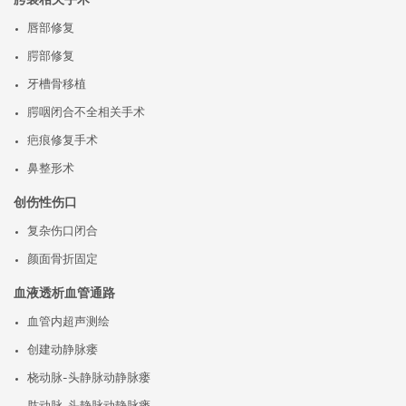
腭裂相关手术
唇部修复
腭部修复
牙槽骨移植
腭咽闭合不全相关手术
疤痕修复手术
鼻整形术
创伤性伤口
复杂伤口闭合
颜面骨折固定
血液透析血管通路
血管内超声测绘
创建动静脉瘘
桡动脉-头静脉动静脉瘘