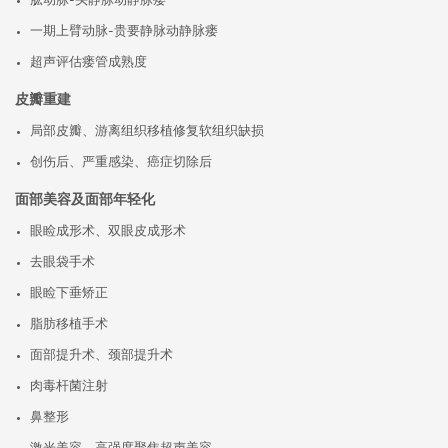
肱动脉-头静脉动静脉瘘
一期上臂动脉-贵要静脉动静脉瘘
超声评估瘘管成熟度
皮瓣重建
局部皮瓣、游离组织移植修复软组织缺损
创伤后、严重感染、癌症切除后
面部美容及面部年轻化
眼睑成形术、双眼皮成形术
去眼袋手术
眼睑下垂矫正
脂肪移植手术
面部提升术、颈部提升术
肉毒杆菌注射
鼻整形