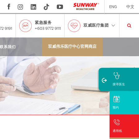
ENG
中文
紧急服务
双威医疗集团
72 9191
+603 9772 9111
双威伟乐医疗中心官网商店
联系我们
搜寻医生
预约
通用线