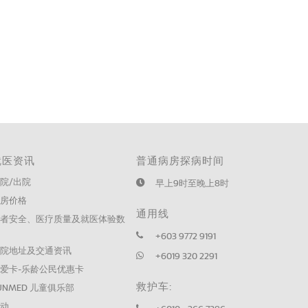
就医资讯
普通病房探病时间
院/出院
早上9时至晚上8时
病房价格
通用线
患者安全、医疗质量及就医体验数
据
+603 9772 9191
医院地址及交通资讯
+6019 320 2291
爱卡-乐龄公民优惠卡
救护车:
UNMED 儿童俱乐部
活动