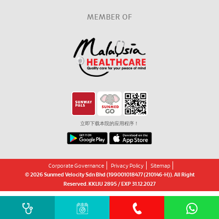
MEMBER OF
立即下载本院的应用程序！
Corporate Governance
Privacy Policy
Sitemap
© 2026 Sunmed Velocity Sdn Bhd (199001018477 (210146-H)). All Right
Reserved. KKLIU 2895 / EXP 31.12.2027