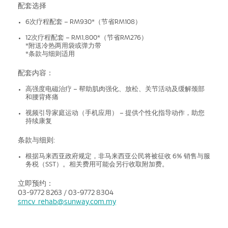
配套选择
6次疗程配套 – RM930*（节省RM108）
12次疗程配套 – RM1,800*（节省RM276）
*附送冷热两用袋或弹力带
*条款与细则适用
配套内容：
高强度电磁治疗 – 帮助肌肉强化、放松、关节活动及缓解颈部
和腰背疼痛
视频引导家庭运动（手机应用） – 提供个性化指导动作，助您
持续康复
条款与细则:
根据马来西亚政府规定，非马来西亚公民将被征收 6% 销售与服
务税（SST）。相关费用可能会另行收取附加费。
立即预约：
03-9772 8263 / 03-9772 8304
smcv_rehab@sunway.com.my