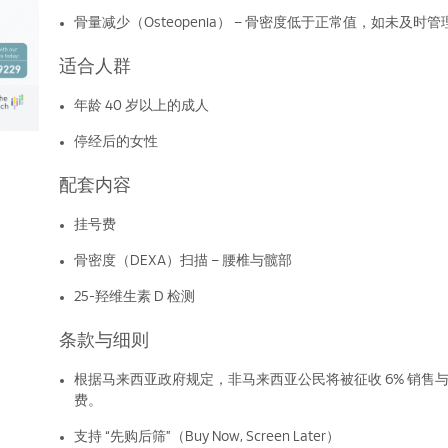
骨量减少（Osteopenia） – 骨密度低于正常值，如未及
适合人群
年龄 40 岁以上的成人
停经后的女性
配套内容
挂号费
骨密度（DEXA）扫描 – 腰椎与髋部
25-羟维生素 D 检测
条款与细则
根据马来西亚政府规定，非马来西亚公民将被征收 6% 销售
费。
支持 “先购后筛”（Buy Now, Screen Later）