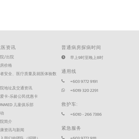
就医资讯
普通病房探病时间
院/出院
早上9时至晚上8时
病房价格
通用线
患者安全、医疗质量及就医体验数
据
+603 9772 9191
医院地址及交通资讯
+6019 320 2291
爱卡-乐龄公民优惠卡
救护车:
UNMED 儿童俱乐部
活动
+6010 - 266 7386
医院简介
紧急服务
健康资讯与新闻
加入我们的团队（招聘）
+603 9772 9111