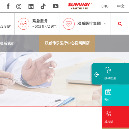
ENG
中文
紧急服务
双威医疗集团
72 9191
+603 9772 9111
双威伟乐医疗中心官网商店
联系我们
搜寻医生
预约
通用线