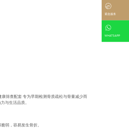
紧急服务
WHATSAPP
健康筛查配套 专为早期检测骨质疏松与骨量减少而
动力与生活品质。
骼变得脆弱，容易发生骨折。