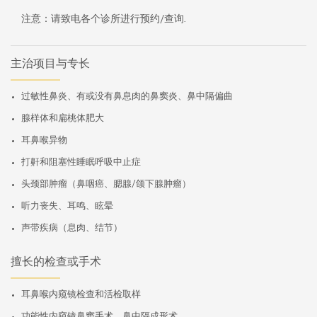
注意：请致电各个诊所进行预约/查询.
主治项目与专长
过敏性鼻炎、有或没有鼻息肉的鼻窦炎、鼻中隔偏曲
腺样体和扁桃体肥大
耳鼻喉异物
打鼾和阻塞性睡眠呼吸中止症
头颈部肿瘤（鼻咽癌、腮腺/颌下腺肿瘤）
听力丧失、耳鸣、眩晕
声带疾病（息肉、结节）
擅长的检查或手术
耳鼻喉内窥镜检查和活检取样
功能性内窥镜鼻窦手术、鼻中隔成形术