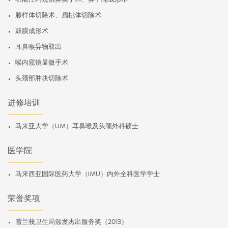
腺样体切除术、扁桃体切除术
鼓膜成形术
耳鼻喉异物取出
喉内窥镜显微手术
头颈部肿块切除术
进修培训
马来亚大学（UM）耳鼻喉及头颈外科硕士
医学院
马来西亚国际医药大学（IMU）内外全科医学学士
荣誉奖项
雪兰莪卫生局颁发杰出服务奖（2013）