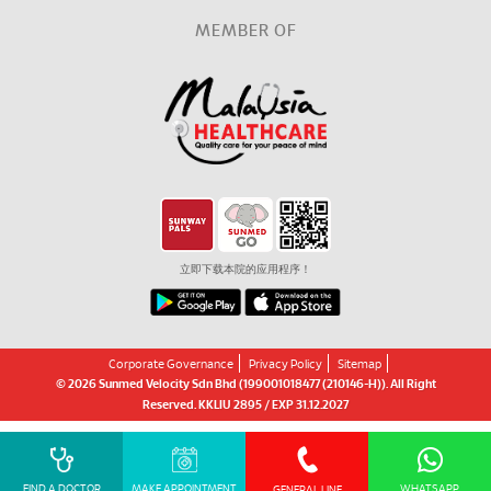
MEMBER OF
立即下载本院的应用程序！
Corporate Governance
Privacy Policy
Sitemap
© 2026 Sunmed Velocity Sdn Bhd (199001018477 (210146-H)). All Right
Reserved. KKLIU 2895 / EXP 31.12.2027
FIND A DOCTOR
MAKE APPOINTMENT
WHATSAPP
GENERAL LINE