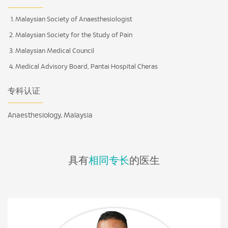
Malaysian Society of Anaesthesiologist
Malaysian Society for the Study of Pain
Malaysian Medical Council
Medical Advisory Board, Pantai Hospital Cheras
专科认证
Anaesthesiology, Malaysia
具有
相同专长
的医生