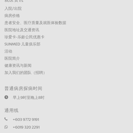
就医资讯
入院/出院
病房价格
患者安全、医疗质量及就医体验数据
医院地址及交通资讯
珍爱卡-乐龄公民优惠卡
SUNMED 儿童俱乐部
活动
医院简介
健康资讯与新闻
加入我们的团队（招聘）
普通病房探病时间
早上9时至晚上8时
通用线
+603 9772 9191
+6019 320 2291