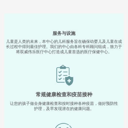
儿童慢性疾病包括各种持续影响儿童健康的疾病，例如哮喘、糖尿
病或囊性纤维化。这些疾病通常需要持续的医疗护理、生活方式管
理和支持措施，以帮助儿童有效地应对各种健康挑战，过上充实的
生活。
服务与设施
儿童是人类的未来，本中心的儿科服务旨在确保幼婴儿及儿童在成
长过程中得到最佳护理。我们的中心由各科专科顾问组成，致力于
将双威伟乐医疗中心打造成儿童首选的医疗保健中心。
常规健康检查和疫苗接种
让您的孩子做全身健康检查和按时接种各种疫苗，做好预防性
护理，及早发现潜在的健康问题。