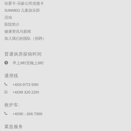
珍爱卡-乐龄公民优惠卡
SUNMED 儿童俱乐部
活动
医院简介
健康资讯与新闻
加入我们的团队（招聘）
普通病房探病时间
早上9时至晚上8时
通用线
+603 9772 9191
+6019 320 2291
救护车:
+6010 - 266 7386
紧急服务