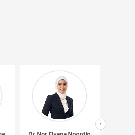
pa
Dr. Nor Elyana Noordin