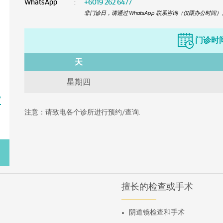
WhatsApp
:
+6019 262 6477
非门诊日，请通过 WhatsApp 联系咨询（仅限办公时间）
门诊时
天
星期四
7
注意：请致电各个诊所进行预约/查询.
擅长的检查或手术
阴道镜检查和手术