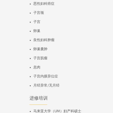
恶性妇科癌症
子宫颈
子宫
卵巢
良性妇科肿瘤
卵巢囊肿
子宫肌瘤
息肉
子宫内膜异位症
月经异常/无月经
进修培训
马来亚大学（UM）妇产科硕士