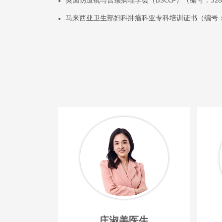
英国阴道镜与宫颈病理学会（BSCCP）（编号：328
马来西亚卫生部妇科肿瘤科亚专科培训证书（编号：2
庄淑美医生