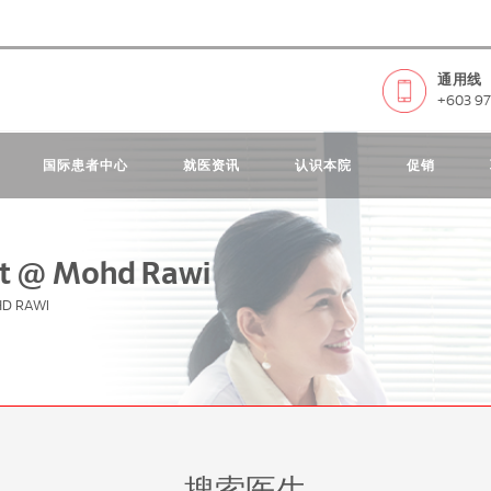
通用线
+603 97
国际患者中心
就医资讯
认识本院
促销
at @ Mohd Rawi
HD RAWI