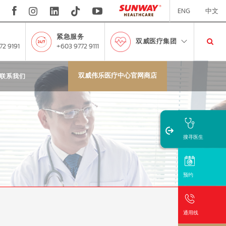
ENG
中文
紧急服务
双威医疗集团
72 9191
+603 9772 9111
双威伟乐医疗中心官网商店
联系我们
搜寻医生
预约
通用线