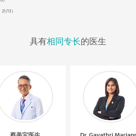
6）
1/13）
具有
相同专长
的医生
蔡美宝医生
Dr. Gayathri Mariap