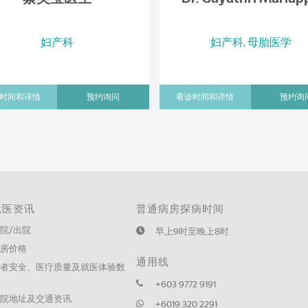
妇产科
妇产科, 母胎医学
时间和详情
预约询问
看诊时间和详情
预约询
就医资讯
普通病房探病时间
院/出院
早上9时至晚上8时
病房价格
通用线
患者安全、医疗质量及就医体验数
据
+603 9772 9191
医院地址及交通资讯
+6019 320 2291