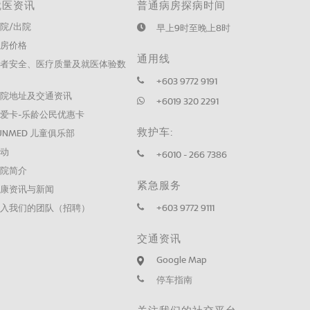
就医资讯
普通病房探病时间
院/出院
早上9时至晚上8时
病房价格
通用线
患者安全、医疗质量及就医体验数
据
+603 9772 9191
医院地址及交通资讯
+6019 320 2291
爱卡-乐龄公民优惠卡
救护车:
UNMED 儿童俱乐部
活动
+6010 - 266 7386
医院简介
紧急服务
健康资讯与新闻
加入我们的团队（招聘）
+603 9772 9111
交通资讯
Google Map
停车指南