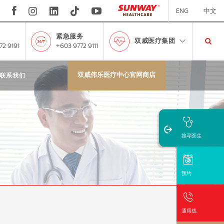
ENG
中文
紧急服务
双威医疗集团
72 9191
+603 9772 9111
双威伟乐医疗中心官网商店
联系我们
搜寻医生
预约
通用线