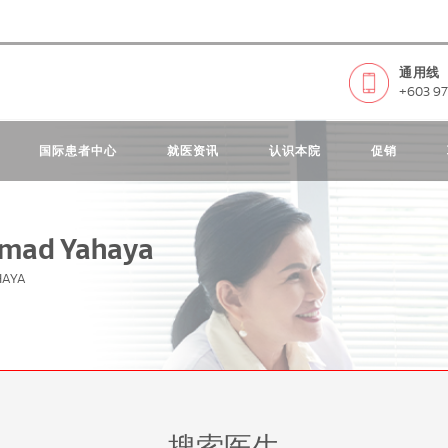
通用线
+603 97
国际患者中心
就医资讯
认识本院
促销
amad Yahaya
HAYA