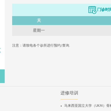
门诊时
天
星期一
注意：请致电各个诊所进行预约/查询.
7
进修培训
马来西亚国立大学（UKM）骨科