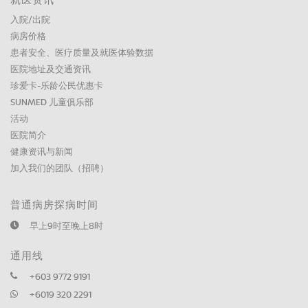
就医资讯
入院/出院
病房价格
患者安全、医疗质量及就医体验数据
医院地址及交通资讯
珍爱卡-乐龄公民优惠卡
SUNMED 儿童俱乐部
活动
医院简介
健康资讯与新闻
加入我们的团队（招聘）
普通病房探病时间
早上9时至晚上8时
通用线
+603 9772 9191
+6019 320 2291