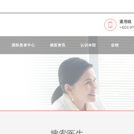
通用线
+603 97
国际患者中心
就医资讯
认识本院
促销