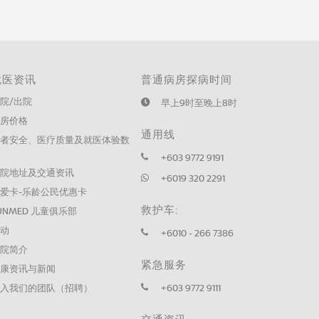
就医资讯
普通病房探病时间
院/出院
早上9时至晚上8时
病房价格
通用线
患者安全、医疗质量及就医体验数
据
+603 9772 9191
医院地址及交通资讯
+6019 320 2291
爱卡-乐龄公民优惠卡
救护车:
UNMED 儿童俱乐部
活动
+6010 - 266 7386
医院简介
紧急服务
健康资讯与新闻
加入我们的团队（招聘）
+603 9772 9111