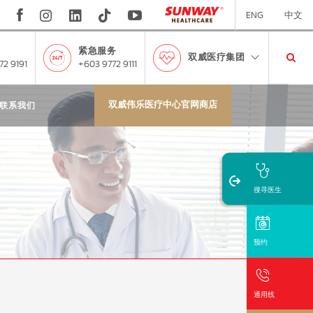
ENG
中文
紧急服务
双威医疗集团
72 9191
+603 9772 9111
双威伟乐医疗中心官网商店
联系我们
搜寻医生
预约
通用线