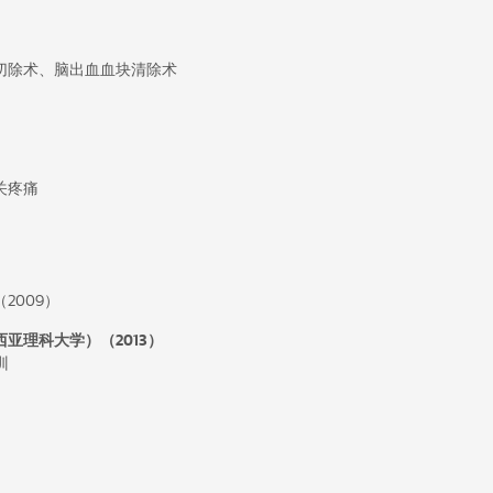
切除术、脑出血血块清除术
关疼痛
2009）
亚理科大学）（2013）
训