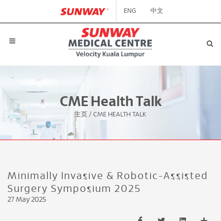
ENG
中文
CME Health Talk
主页
/
CME HEALTH TALK
Minimally Invasive & Robotic-Assisted
Surgery Symposium 2025
27 May 2025