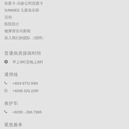
珍爱卡-乐龄公民优惠卡
SUNMED 儿童俱乐部
活动
医院简介
健康资讯与新闻
加入我们的团队（招聘）
普通病房探病时间
早上9时至晚上8时
通用线
+603 9772 9191
+6019 320 2291
救护车:
+6010 - 266 7386
紧急服务