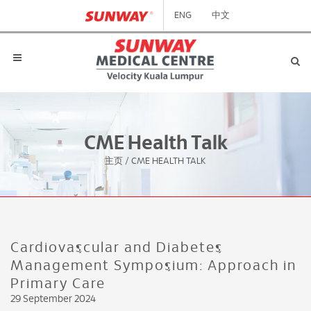
ENG
中文
CME Health Talk
主页
/
CME HEALTH TALK
Cardiovascular and Diabetes
Management Symposium: Approach in
Primary Care
29 September 2024